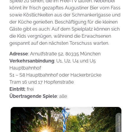
Spiele zu sehen, die im Free-TV laufen. Nebenbei
könnt ihr frisch gezapftes Augustiner Bier vom Fass
sowie Köstlichkeiten aus der Schmankerlgasse und
der Küche genießen. Beschäftigung für die kleinen
Gäste gibt es auch: Auf dem Spielplatz können sich
die Kids vergnügen, während die Erwachsenen
gespannt auf den nächsten Torschuss warten.
Adresse
: Arnulfstraße 52, 80335 München
Verkehrsanbindung
: U1, U2, U4 und U5
Hauptbahnhof
S1 – S8 Hauptbahnhof oder Hackerbrücke
Tram 16 und 17 Hopfenstraße
Eintritt
: frei
Übertragende Spiele
: alle
Photo: Augustiner Keller