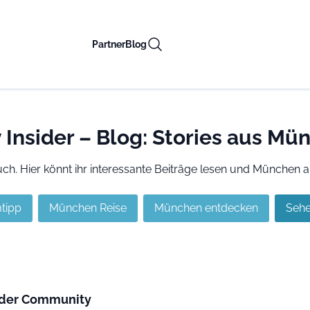
Partner
Blog
nsider – Blog: Stories aus Mü
. Hier könnt ihr interessante Beiträge lesen und München a
tipp
München Reise
München entdecken
Sehe
s der Community